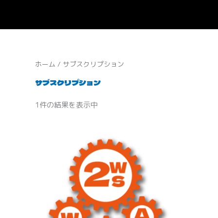
内
容
を
ス
キ
ッ
ホーム
/ サブスクリプション
プ
サブスクリプション
1件の結果を表示中